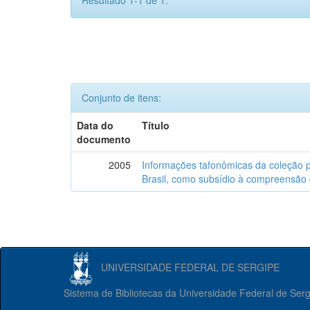
Resultado 1-1 de 1.
Conjunto de itens:
Data do
Título
documento
2005
Informações tafonômicas da coleção p
Brasil, como subsídio à compreensão 
UNIVERSIDADE FEDERAL DE SERGIPE
Sistema de Bibliotecas da Universidade Federal de Ser