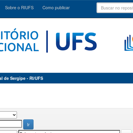
Sobre o RIUFS
Como publicar
al de Sergipe - RI/UFS