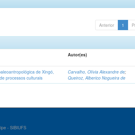
Anterior
1
P
Autor(es)
aleoantropológica de Xingó,
Carvalho, Olívia Alexandre de
;
de processos culturais
Queiroz, Alberico Nogueira de
gipe - SIBIUFS