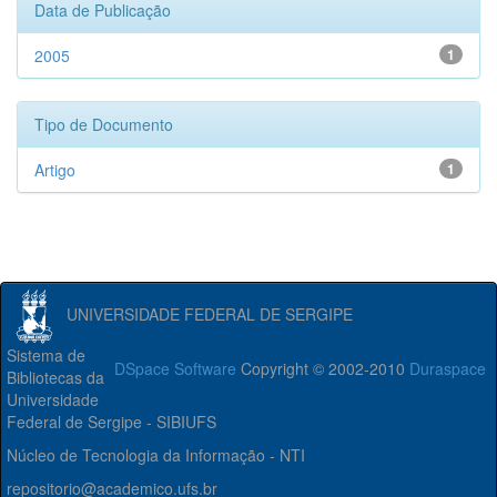
Data de Publicação
2005
1
Tipo de Documento
Artigo
1
UNIVERSIDADE FEDERAL DE SERGIPE
Sistema de
DSpace Software
Copyright © 2002-2010
Duraspace
Bibliotecas da
Universidade
Federal de Sergipe - SIBIUFS
Núcleo de Tecnologia da Informação - NTI
repositorio@academico.ufs.br