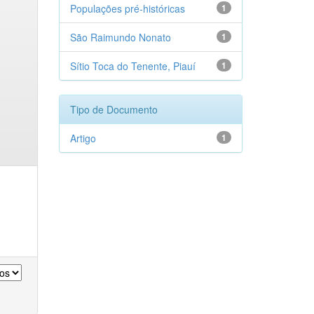
Populações pré-históricas
1
São Raimundo Nonato
1
Sítio Toca do Tenente, Piauí
1
Tipo de Documento
Artigo
1