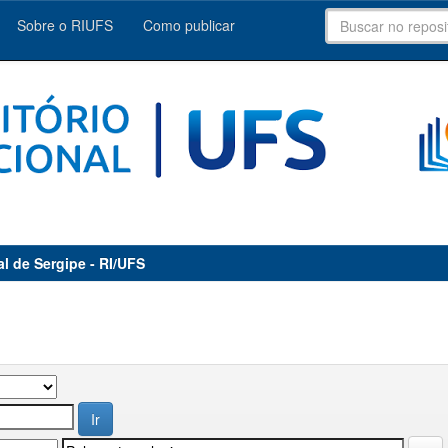
Sobre o RIUFS
Como publicar
al de Sergipe - RI/UFS