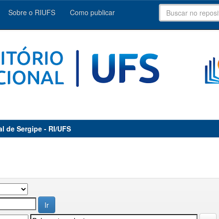
Sobre o RIUFS
Como publicar
al de Sergipe - RI/UFS