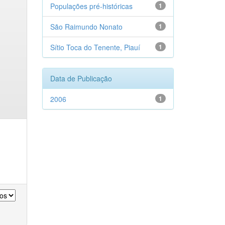
Populações pré-históricas
1
São Raimundo Nonato
1
Sítio Toca do Tenente, Piauí
1
Data de Publicação
2006
1