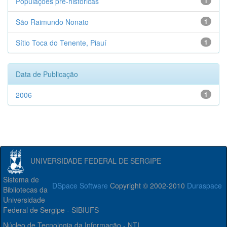
Populações pré-históricas
1
São Raimundo Nonato
1
Sítio Toca do Tenente, Piauí
1
Data de Publicação
2006
1
UNIVERSIDADE FEDERAL DE SERGIPE
Sistema de
DSpace Software
Copyright © 2002-2010
Duraspace
Bibliotecas da
Universidade
Federal de Sergipe - SIBIUFS
Núcleo de Tecnologia da Informação - NTI