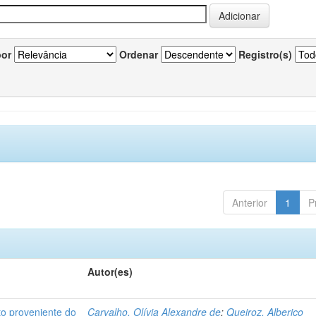
por
Ordenar
Registro(s)
Anterior
1
P
Autor(es)
o proveniente do
Carvalho, Olívia Alexandre de
;
Queiroz, Alberico