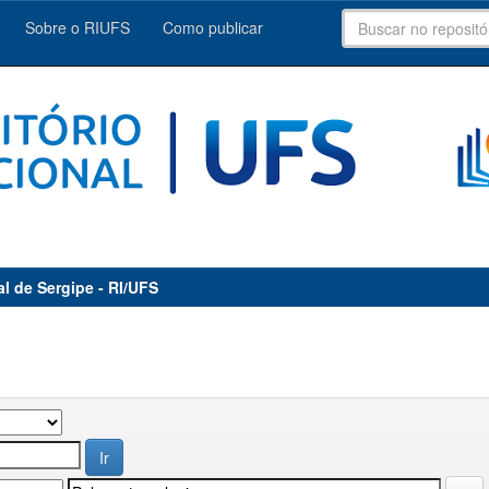
Sobre o RIUFS
Como publicar
al de Sergipe - RI/UFS