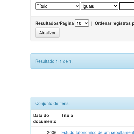
Resultados/Página
|
Ordenar registros 
Resultado 1-1 de 1.
Conjunto de itens:
Data do
Título
documento
2006
Estudo tafonômico de um sepultament