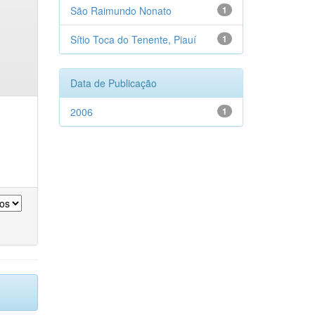
São Raimundo Nonato
1
Sítio Toca do Tenente, Piauí
1
Data de Publicação
2006
1