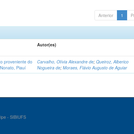
Anterior
1
P
Autor(es)
o proveniente do
Carvalho, Olívia Alexandre de
;
Queiroz, Alberico
Nonato, Piauí
Nogueira de
;
Moraes, Flávio Augusto de Aguiar
gipe - SIBIUFS