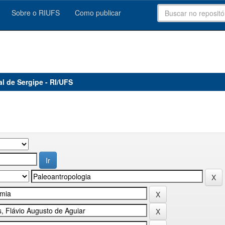
Sobre o RIUFS
Como publicar
al de Sergipe - RI/UFS