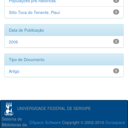
Populações pré-históricas
1
Sítio Toca do Tenente, Piauí
1
Data de Publicação
2006
1
Tipo de Documento
Artigo
1
UNIVERSIDADE FEDERAL DE SERGIPE
Sistema de
DSpace Software
Copyright © 2002-2010
Duraspace
Bibliotecas da