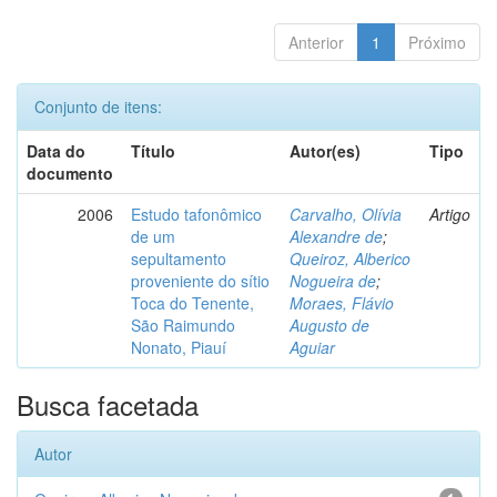
Anterior
1
Próximo
Conjunto de itens:
Data do
Título
Autor(es)
Tipo
documento
2006
Estudo tafonômico
Carvalho, Olívia
Artigo
de um
Alexandre de
;
sepultamento
Queiroz, Alberico
proveniente do sítio
Nogueira de
;
Toca do Tenente,
Moraes, Flávio
São Raimundo
Augusto de
Nonato, Piauí
Aguiar
Busca facetada
Autor