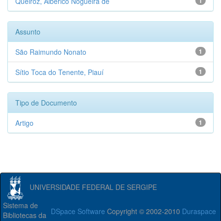
Queiroz, Alberico Nogueira de
1
Assunto
São Raimundo Nonato
1
Sítio Toca do Tenente, Piauí
1
Tipo de Documento
Artigo
1
UNIVERSIDADE FEDERAL DE SERGIPE
Sistema de
DSpace Software
Copyright © 2002-2010
Duraspace
Bibliotecas da