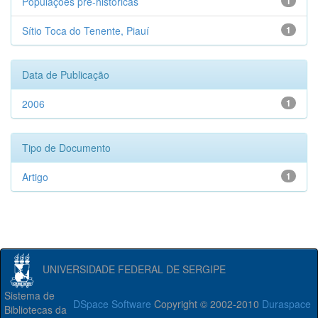
Populações pré-históricas
1
Sítio Toca do Tenente, Piauí
1
Data de Publicação
2006
1
Tipo de Documento
Artigo
1
UNIVERSIDADE FEDERAL DE SERGIPE
Sistema de
DSpace Software
Copyright © 2002-2010
Duraspace
Bibliotecas da