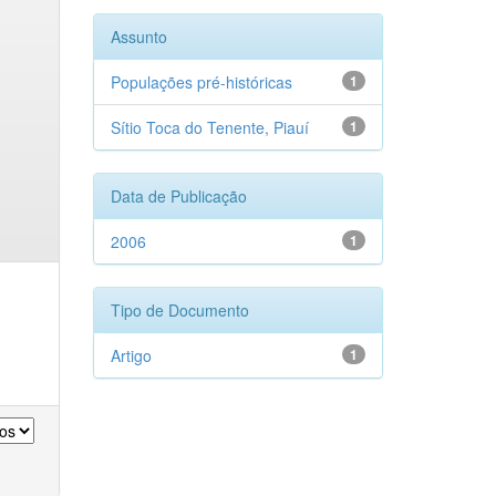
Assunto
Populações pré-históricas
1
Sítio Toca do Tenente, Piauí
1
Data de Publicação
2006
1
Tipo de Documento
Artigo
1