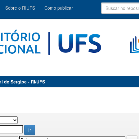
Sobre o RIUFS
Como publicar
al de Sergipe - RI/UFS