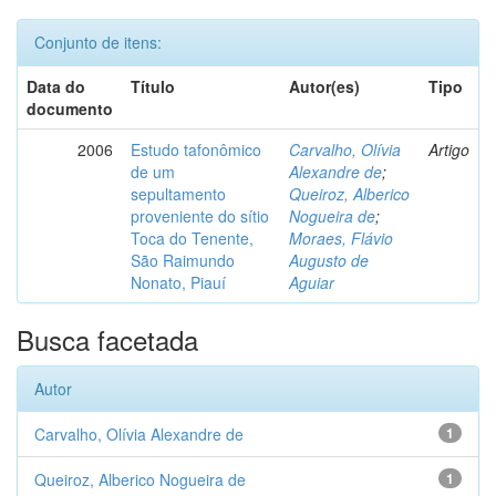
Conjunto de itens:
Data do
Título
Autor(es)
Tipo
documento
2006
Estudo tafonômico
Carvalho, Olívia
Artigo
de um
Alexandre de
;
sepultamento
Queiroz, Alberico
proveniente do sítio
Nogueira de
;
Toca do Tenente,
Moraes, Flávio
São Raimundo
Augusto de
Nonato, Piauí
Aguiar
Busca facetada
Autor
Carvalho, Olívia Alexandre de
1
Queiroz, Alberico Nogueira de
1