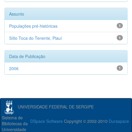
Assunto
Populações pré-históricas
1
Sítio Toca do Tenente, Piauí
1
Data de Publicação
2006
1
UNIVERSIDADE FEDERAL DE SERGIPE
Sistema de
DSpace Software
Copyright © 2002-2010
Duraspace
Bibliotecas da
Universidade