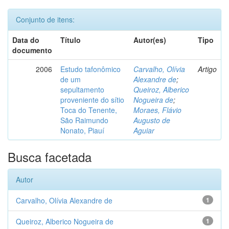
Conjunto de itens:
Data do
Título
Autor(es)
Tipo
documento
2006
Estudo tafonômico
Carvalho, Olívia
Artigo
de um
Alexandre de
;
sepultamento
Queiroz, Alberico
proveniente do sítio
Nogueira de
;
Toca do Tenente,
Moraes, Flávio
São Raimundo
Augusto de
Nonato, Piauí
Aguiar
Busca facetada
Autor
Carvalho, Olívia Alexandre de
1
Queiroz, Alberico Nogueira de
1