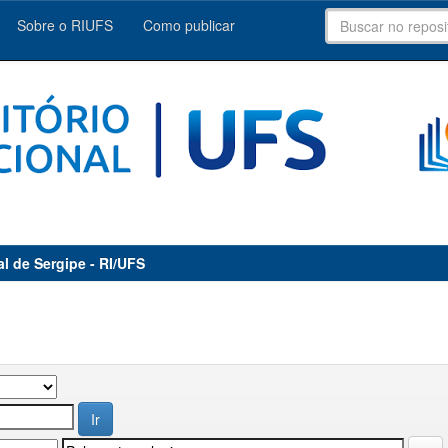
Sobre o RIUFS
Como publicar
al de Sergipe - RI/UFS