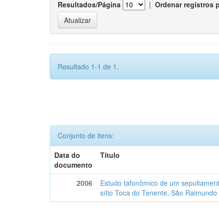
Resultados/Página
|
Ordenar registros 
Resultado 1-1 de 1.
Conjunto de itens:
Data do
Título
documento
2006
Estudo tafonômico de um sepultament
sítio Toca do Tenente, São Raimundo 