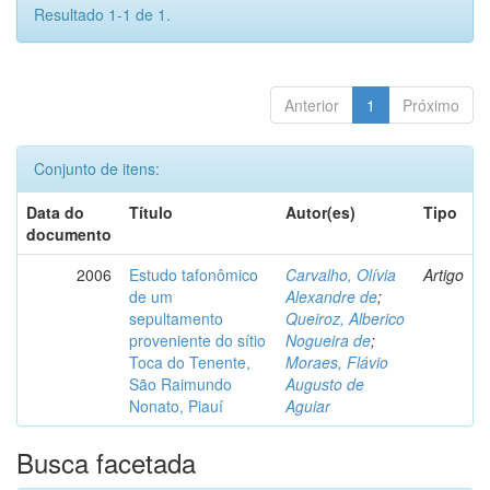
Resultado 1-1 de 1.
Anterior
1
Próximo
Conjunto de itens:
Data do
Título
Autor(es)
Tipo
documento
2006
Estudo tafonômico
Carvalho, Olívia
Artigo
de um
Alexandre de
;
sepultamento
Queiroz, Alberico
proveniente do sítio
Nogueira de
;
Toca do Tenente,
Moraes, Flávio
São Raimundo
Augusto de
Nonato, Piauí
Aguiar
Busca facetada