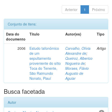
Anterior
1
Próximo
Conjunto de itens:
Data do
Título
Autor(es)
Tipo
documento
2006
Estudo tafonômico
Carvalho, Olívia
Artigo
de um
Alexandre de
;
sepultamento
Queiroz, Alberico
proveniente do sítio
Nogueira de
;
Toca do Tenente,
Moraes, Flávio
São Raimundo
Augusto de
Nonato, Piauí
Aguiar
Busca facetada
Autor