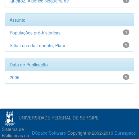
Queiroz, Alberico Nogueira de
1
Assunto
Populações pré-históricas
1
Sítio Toca do Tenente, Piauí
1
Data de Publicação
2006
1
UNIVERSIDADE FEDERAL DE SERGIPE
Sistema de
DSpace Software
Copyright © 2002-2010
Duraspace
Bibliotecas da