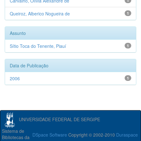
Carvalho, Olívia Alexandre de
1
Queiroz, Alberico Nogueira de
1
Assunto
Sítio Toca do Tenente, Piauí
1
Data de Publicação
2006
1
UNIVERSIDADE FEDERAL DE SERGIPE
Sistema de
DSpace Software
Copyright © 2002-2010
Duraspace
Bibliotecas da