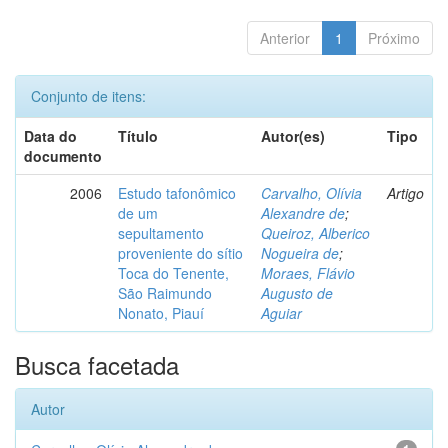
Anterior
1
Próximo
Conjunto de itens:
Data do
Título
Autor(es)
Tipo
documento
2006
Estudo tafonômico
Carvalho, Olívia
Artigo
de um
Alexandre de
;
sepultamento
Queiroz, Alberico
proveniente do sítio
Nogueira de
;
Toca do Tenente,
Moraes, Flávio
São Raimundo
Augusto de
Nonato, Piauí
Aguiar
Busca facetada
Autor