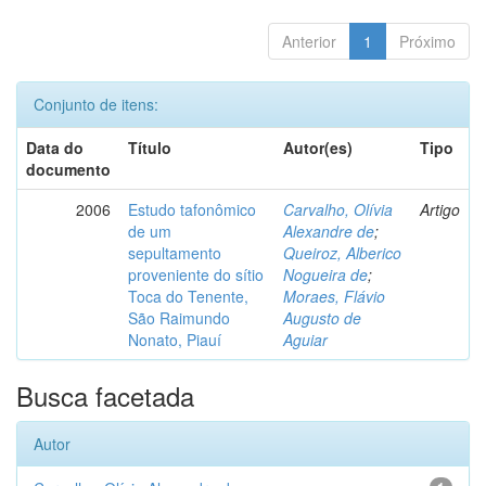
Anterior
1
Próximo
Conjunto de itens:
Data do
Título
Autor(es)
Tipo
documento
2006
Estudo tafonômico
Carvalho, Olívia
Artigo
de um
Alexandre de
;
sepultamento
Queiroz, Alberico
proveniente do sítio
Nogueira de
;
Toca do Tenente,
Moraes, Flávio
São Raimundo
Augusto de
Nonato, Piauí
Aguiar
Busca facetada
Autor