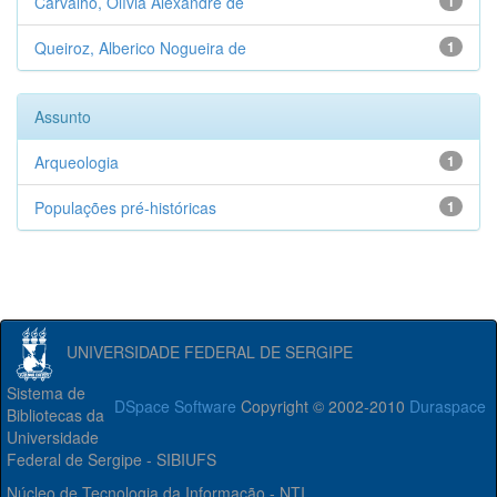
Carvalho, Olívia Alexandre de
1
Queiroz, Alberico Nogueira de
1
Assunto
Arqueologia
1
Populações pré-históricas
1
UNIVERSIDADE FEDERAL DE SERGIPE
Sistema de
DSpace Software
Copyright © 2002-2010
Duraspace
Bibliotecas da
Universidade
Federal de Sergipe - SIBIUFS
Núcleo de Tecnologia da Informação - NTI