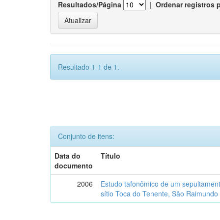
Resultados/Página
|
Ordenar registros 
Resultado 1-1 de 1.
Conjunto de itens:
Data do
Título
documento
2006
Estudo tafonômico de um sepultament
sítio Toca do Tenente, São Raimundo 