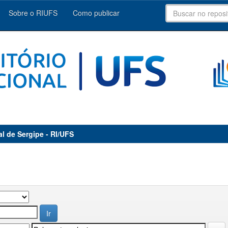
Sobre o RIUFS
Como publicar
al de Sergipe - RI/UFS