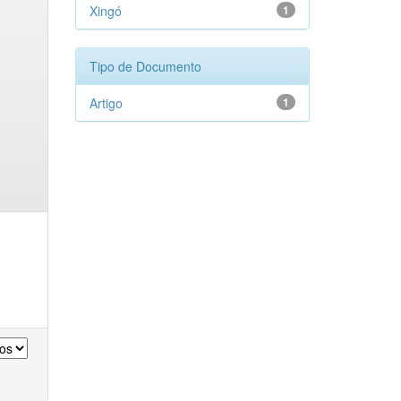
Xingó
1
Tipo de Documento
Artigo
1