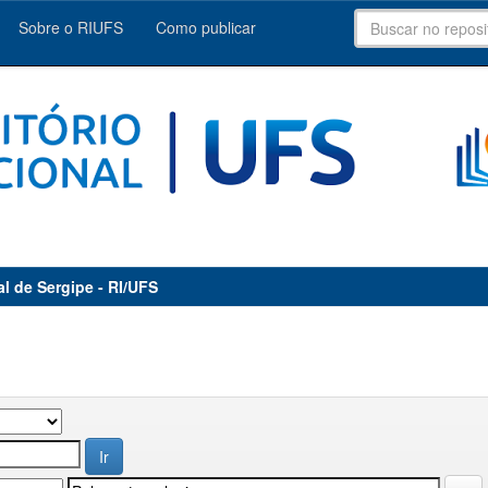
Sobre o RIUFS
Como publicar
al de Sergipe - RI/UFS