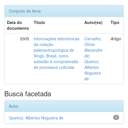
Conjunto de itens:
Data do
Título
Autor(es)
Tipo
documento
2005
Informações tafonômicas
Carvalho,
Artigo
da coleção
Olívia
paleoantropológica de
Alexandre
Xingó, Brasil, como
de
;
subsídio à compreensão
Queiroz,
de processos culturais
Alberico
Nogueira
de
Busca facetada
Autor
Queiroz, Alberico Nogueira de
1