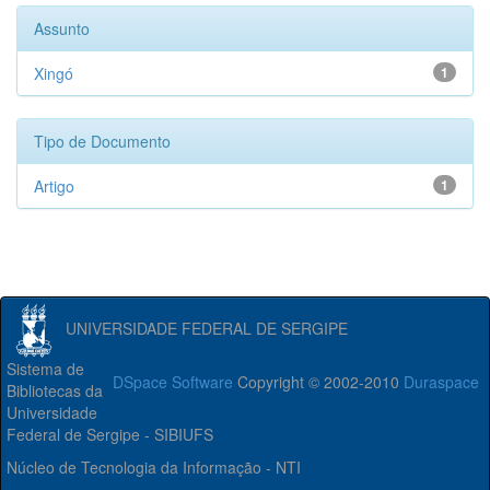
Assunto
Xingó
1
Tipo de Documento
Artigo
1
UNIVERSIDADE FEDERAL DE SERGIPE
Sistema de
DSpace Software
Copyright © 2002-2010
Duraspace
Bibliotecas da
Universidade
Federal de Sergipe - SIBIUFS
Núcleo de Tecnologia da Informação - NTI