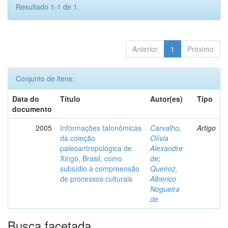
Resultado 1-1 de 1.
Anterior
1
Próximo
Conjunto de itens:
Data do
Título
Autor(es)
Tipo
documento
2005
Informações tafonômicas
Carvalho,
Artigo
da coleção
Olívia
paleoantropológica de
Alexandre
Xingó, Brasil, como
de
;
subsídio à compreensão
Queiroz,
de processos culturais
Alberico
Nogueira
de
Busca facetada