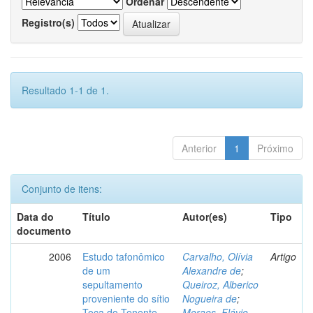
Ordenar
Registro(s)
Resultado 1-1 de 1.
Anterior
1
Próximo
Conjunto de itens:
Data do
Título
Autor(es)
Tipo
documento
2006
Estudo tafonômico
Carvalho, Olívia
Artigo
de um
Alexandre de
;
sepultamento
Queiroz, Alberico
proveniente do sítio
Nogueira de
;
Toca do Tenente,
Moraes, Flávio