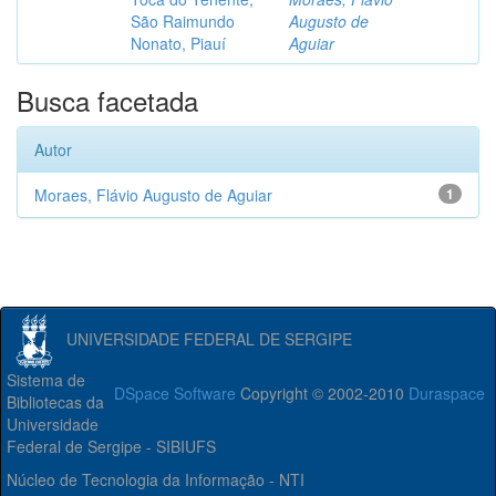
São Raimundo
Augusto de
Nonato, Piauí
Aguiar
Busca facetada
Autor
Moraes, Flávio Augusto de Aguiar
1
UNIVERSIDADE FEDERAL DE SERGIPE
Sistema de
DSpace Software
Copyright © 2002-2010
Duraspace
Bibliotecas da
Universidade
Federal de Sergipe - SIBIUFS
Núcleo de Tecnologia da Informação - NTI