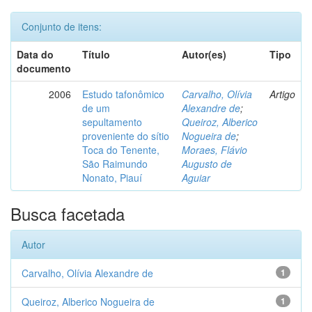
Conjunto de itens:
Data do
Título
Autor(es)
Tipo
documento
2006
Estudo tafonômico
Carvalho, Olívia
Artigo
de um
Alexandre de
;
sepultamento
Queiroz, Alberico
proveniente do sítio
Nogueira de
;
Toca do Tenente,
Moraes, Flávio
São Raimundo
Augusto de
Nonato, Piauí
Aguiar
Busca facetada
Autor
Carvalho, Olívia Alexandre de
1
Queiroz, Alberico Nogueira de
1