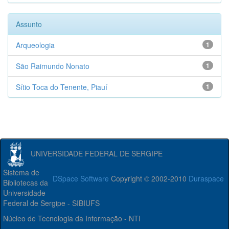
Assunto
Arqueologia
1
São Raimundo Nonato
1
Sítio Toca do Tenente, Piauí
1
UNIVERSIDADE FEDERAL DE SERGIPE
Sistema de
DSpace Software
Copyright © 2002-2010
Duraspace
Bibliotecas da
Universidade
Federal de Sergipe - SIBIUFS
Núcleo de Tecnologia da Informação - NTI