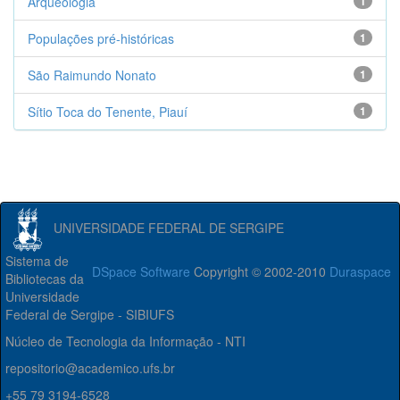
Arqueologia
1
Populações pré-históricas
1
São Raimundo Nonato
1
Sítio Toca do Tenente, Piauí
1
UNIVERSIDADE FEDERAL DE SERGIPE
Sistema de
DSpace Software
Copyright © 2002-2010
Duraspace
Bibliotecas da
Universidade
Federal de Sergipe - SIBIUFS
Núcleo de Tecnologia da Informação - NTI
repositorio@academico.ufs.br
+55 79 3194-6528