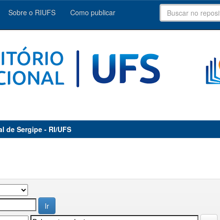
Sobre o RIUFS
Como publicar
al de Sergipe - RI/UFS