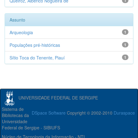
Queiroz, Alberico Nogueira de
1
Assunto
Arqueologia
1
Populações pré-históricas
1
Sítio Toca do Tenente, Piauí
1
UNIVERSIDADE FEDERAL DE SERGIPE
Sistema de
DSpace Software
Copyright © 2002-2010
Duraspace
Bibliotecas da
Universidade
Federal de Sergipe - SIBIUFS
Núcleo de Tecnologia da Informação - NTI