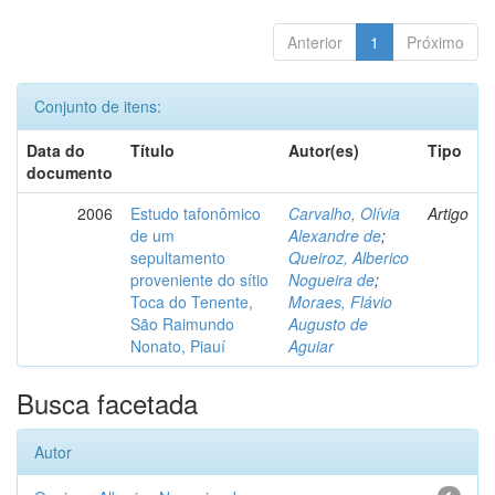
Anterior
1
Próximo
Conjunto de itens:
Data do
Título
Autor(es)
Tipo
documento
2006
Estudo tafonômico
Carvalho, Olívia
Artigo
de um
Alexandre de
;
sepultamento
Queiroz, Alberico
proveniente do sítio
Nogueira de
;
Toca do Tenente,
Moraes, Flávio
São Raimundo
Augusto de
Nonato, Piauí
Aguiar
Busca facetada
Autor