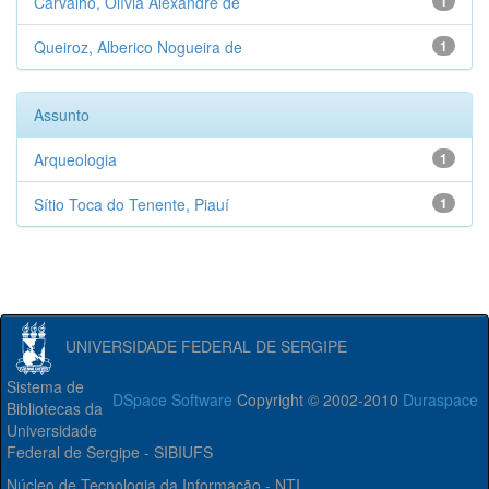
Carvalho, Olívia Alexandre de
1
Queiroz, Alberico Nogueira de
1
Assunto
Arqueologia
1
Sítio Toca do Tenente, Piauí
1
UNIVERSIDADE FEDERAL DE SERGIPE
Sistema de
DSpace Software
Copyright © 2002-2010
Duraspace
Bibliotecas da
Universidade
Federal de Sergipe - SIBIUFS
Núcleo de Tecnologia da Informação - NTI