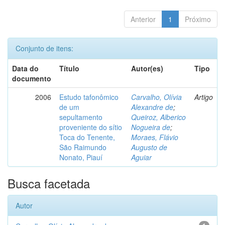
Anterior
1
Próximo
Conjunto de itens:
Data do
Título
Autor(es)
Tipo
documento
2006
Estudo tafonômico
Carvalho, Olívia
Artigo
de um
Alexandre de
;
sepultamento
Queiroz, Alberico
proveniente do sítio
Nogueira de
;
Toca do Tenente,
Moraes, Flávio
São Raimundo
Augusto de
Nonato, Piauí
Aguiar
Busca facetada
Autor