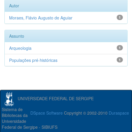
Autor
Moraes, Flávio Augusto de Aguiar
1
Assunto
Arqueologia
1
Populações pré-históricas
1
UNIVERSIDADE FEDERAL DE SERGIPE
Sistema de
DSpace Software
Copyright © 2002-2010
Duraspace
Bibliotecas da
Universidade
Federal de Sergipe - SIBIUFS