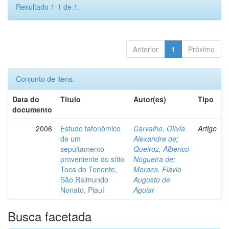
Resultado 1-1 de 1.
Anterior
1
Próximo
Conjunto de itens:
Data do
Título
Autor(es)
Tipo
documento
2006
Estudo tafonômico
Carvalho, Olívia
Artigo
de um
Alexandre de
;
sepultamento
Queiroz, Alberico
proveniente do sítio
Nogueira de
;
Toca do Tenente,
Moraes, Flávio
São Raimundo
Augusto de
Nonato, Piauí
Aguiar
Busca facetada