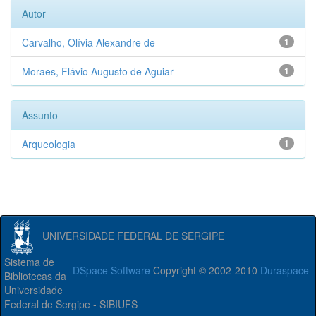
Autor
Carvalho, Olívia Alexandre de
1
Moraes, Flávio Augusto de Aguiar
1
Assunto
Arqueologia
1
UNIVERSIDADE FEDERAL DE SERGIPE
Sistema de
DSpace Software
Copyright © 2002-2010
Duraspace
Bibliotecas da
Universidade
Federal de Sergipe - SIBIUFS