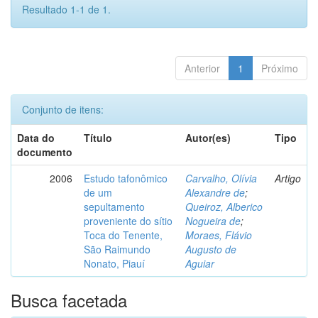
Resultado 1-1 de 1.
Anterior
1
Próximo
Conjunto de itens:
Data do
Título
Autor(es)
Tipo
documento
2006
Estudo tafonômico
Carvalho, Olívia
Artigo
de um
Alexandre de
;
sepultamento
Queiroz, Alberico
proveniente do sítio
Nogueira de
;
Toca do Tenente,
Moraes, Flávio
São Raimundo
Augusto de
Nonato, Piauí
Aguiar
Busca facetada