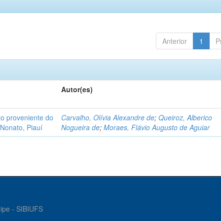
Anterior
1
P
Autor(es)
o proveniente do
Carvalho, Olívia Alexandre de
;
Queiroz, Alberico
Nonato, Piauí
Nogueira de
;
Moraes, Flávio Augusto de Aguiar
gipe - SIBIUFS