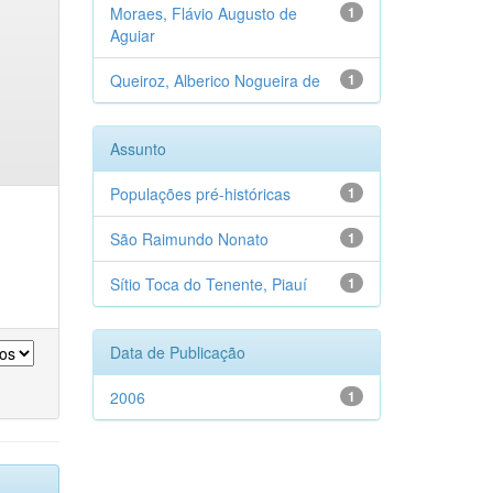
Moraes, Flávio Augusto de
1
Aguiar
Queiroz, Alberico Nogueira de
1
Assunto
Populações pré-históricas
1
São Raimundo Nonato
1
Sítio Toca do Tenente, Piauí
1
Data de Publicação
2006
1