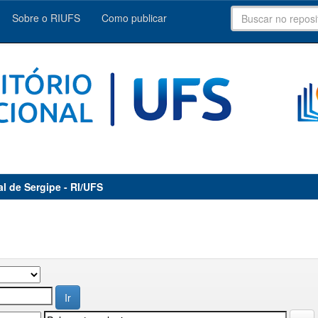
Sobre o RIUFS
Como publicar
al de Sergipe - RI/UFS