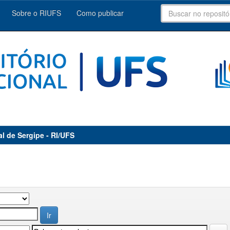
Sobre o RIUFS
Como publicar
al de Sergipe - RI/UFS