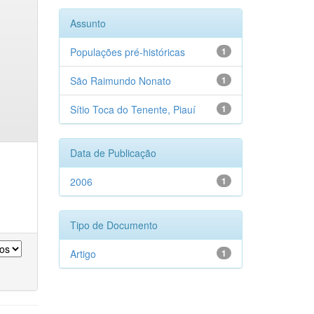
Assunto
Populações pré-históricas
1
São Raimundo Nonato
1
Sítio Toca do Tenente, Piauí
1
Data de Publicação
2006
1
Tipo de Documento
Artigo
1