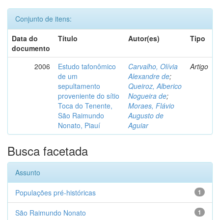
Conjunto de itens:
Data do
Título
Autor(es)
Tipo
documento
2006
Estudo tafonômico
Carvalho, Olívia
Artigo
de um
Alexandre de
;
sepultamento
Queiroz, Alberico
proveniente do sítio
Nogueira de
;
Toca do Tenente,
Moraes, Flávio
São Raimundo
Augusto de
Nonato, Piauí
Aguiar
Busca facetada
Assunto
Populações pré-históricas
1
São Raimundo Nonato
1