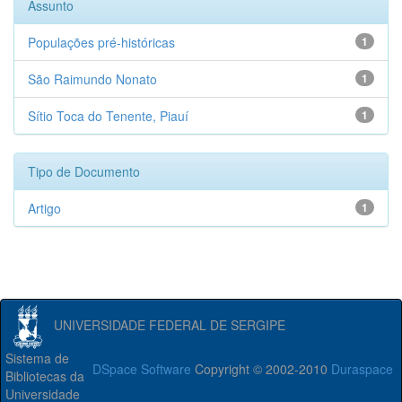
Assunto
Populações pré-históricas
1
São Raimundo Nonato
1
Sítio Toca do Tenente, Piauí
1
Tipo de Documento
Artigo
1
UNIVERSIDADE FEDERAL DE SERGIPE
Sistema de
DSpace Software
Copyright © 2002-2010
Duraspace
Bibliotecas da
Universidade