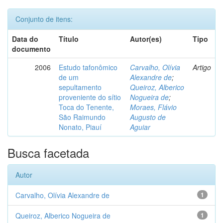
Conjunto de itens:
Data do
Título
Autor(es)
Tipo
documento
2006
Estudo tafonômico
Carvalho, Olívia
Artigo
de um
Alexandre de
;
sepultamento
Queiroz, Alberico
proveniente do sítio
Nogueira de
;
Toca do Tenente,
Moraes, Flávio
São Raimundo
Augusto de
Nonato, Piauí
Aguiar
Busca facetada
Autor
Carvalho, Olívia Alexandre de
1
Queiroz, Alberico Nogueira de
1