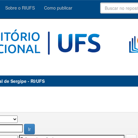
Sobre o RIUFS
Como publicar
al de Sergipe - RI/UFS