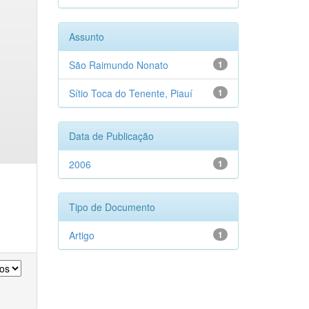
Assunto
São Raimundo Nonato
1
Sítio Toca do Tenente, Piauí
1
Data de Publicação
2006
1
Tipo de Documento
Artigo
1