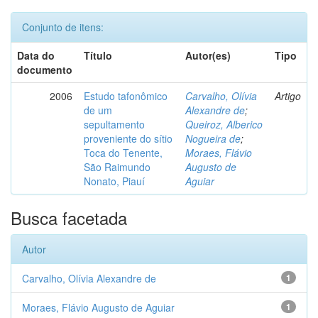
Conjunto de itens:
Data do
Título
Autor(es)
Tipo
documento
2006
Estudo tafonômico
Carvalho, Olívia
Artigo
de um
Alexandre de
;
sepultamento
Queiroz, Alberico
proveniente do sítio
Nogueira de
;
Toca do Tenente,
Moraes, Flávio
São Raimundo
Augusto de
Nonato, Piauí
Aguiar
Busca facetada
Autor
Carvalho, Olívia Alexandre de
1
Moraes, Flávio Augusto de Aguiar
1