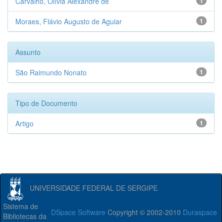
Carvalho, Olívia Alexandre de
1
Moraes, Flávio Augusto de Aguiar
1
Assunto
São Raimundo Nonato
1
Tipo de Documento
Artigo
1
UNIVERSIDADE FEDERAL DE SERGIPE
Sistema de
DSpace Software
Copyright © 2002-2010
Duraspace
Bibliotecas da