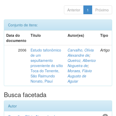
Anterior
1
Próximo
Conjunto de itens:
Data do
Título
Autor(es)
Tipo
documento
2006
Estudo tafonômico
Carvalho, Olívia
Artigo
de um
Alexandre de
;
sepultamento
Queiroz, Alberico
proveniente do sítio
Nogueira de
;
Toca do Tenente,
Moraes, Flávio
São Raimundo
Augusto de
Nonato, Piauí
Aguiar
Busca facetada
Autor