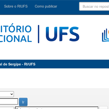
Sobre o RIUFS
Como publicar
al de Sergipe - RI/UFS