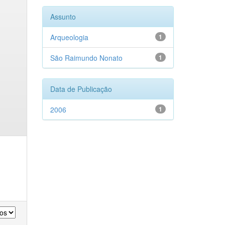
Assunto
Arqueologia
1
São Raimundo Nonato
1
Data de Publicação
2006
1