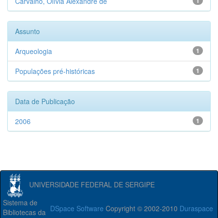
Carvalho, Olívia Alexandre de
1
Assunto
Arqueologia
1
Populações pré-históricas
1
Data de Publicação
2006
1
UNIVERSIDADE FEDERAL DE SERGIPE
Sistema de
DSpace Software
Copyright © 2002-2010
Duraspace
Bibliotecas da