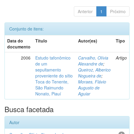
Anterior
1
Próximo
Conjunto de itens:
Data do
Título
Autor(es)
Tipo
documento
2006
Estudo tafonômico
Carvalho, Olívia
Artigo
de um
Alexandre de
;
sepultamento
Queiroz, Alberico
proveniente do sítio
Nogueira de
;
Toca do Tenente,
Moraes, Flávio
São Raimundo
Augusto de
Nonato, Piauí
Aguiar
Busca facetada
Autor