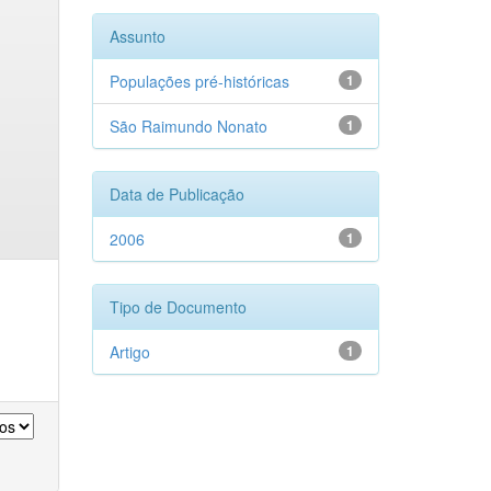
Assunto
Populações pré-históricas
1
São Raimundo Nonato
1
Data de Publicação
2006
1
Tipo de Documento
Artigo
1