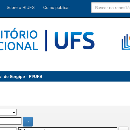
Sobre o RIUFS
Como publicar
al de Sergipe - RI/UFS