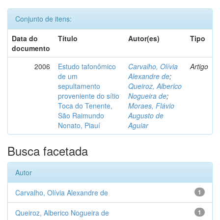
Conjunto de itens:
Data do
Título
Autor(es)
Tipo
documento
2006
Estudo tafonômico
Carvalho, Olívia
Artigo
de um
Alexandre de
;
sepultamento
Queiroz, Alberico
proveniente do sítio
Nogueira de
;
Toca do Tenente,
Moraes, Flávio
São Raimundo
Augusto de
Nonato, Piauí
Aguiar
Busca facetada
Autor
Carvalho, Olívia Alexandre de
1
Queiroz, Alberico Nogueira de
1