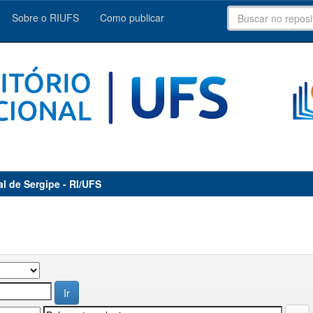
Sobre o RIUFS
Como publicar
al de Sergipe - RI/UFS