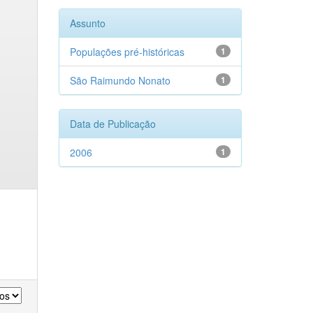
Assunto
Populações pré-históricas
1
São Raimundo Nonato
1
Data de Publicação
2006
1