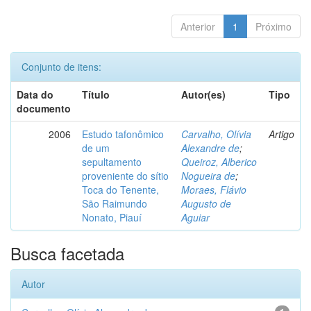
Anterior
1
Próximo
Conjunto de itens:
Data do
Título
Autor(es)
Tipo
documento
2006
Estudo tafonômico
Carvalho, Olívia
Artigo
de um
Alexandre de
;
sepultamento
Queiroz, Alberico
proveniente do sítio
Nogueira de
;
Toca do Tenente,
Moraes, Flávio
São Raimundo
Augusto de
Nonato, Piauí
Aguiar
Busca facetada
Autor