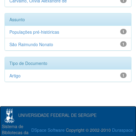
Carvalho, Olívia Alexandre de
1
Assunto
Populações pré-históricas
1
São Raimundo Nonato
1
Tipo de Documento
Artigo
1
UNIVERSIDADE FEDERAL DE SERGIPE
Sistema de
DSpace Software
Copyright © 2002-2010
Duraspace
Bibliotecas da