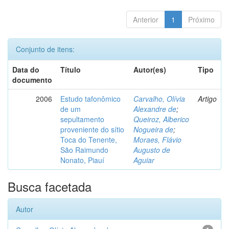
Anterior
1
Próximo
Conjunto de itens:
Data do
Título
Autor(es)
Tipo
documento
2006
Estudo tafonômico
Carvalho, Olívia
Artigo
de um
Alexandre de
;
sepultamento
Queiroz, Alberico
proveniente do sítio
Nogueira de
;
Toca do Tenente,
Moraes, Flávio
São Raimundo
Augusto de
Nonato, Piauí
Aguiar
Busca facetada
Autor