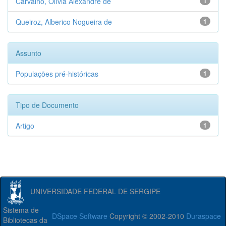
Carvalho, Olívia Alexandre de
1
Queiroz, Alberico Nogueira de
1
Assunto
Populações pré-históricas
1
Tipo de Documento
Artigo
1
UNIVERSIDADE FEDERAL DE SERGIPE
Sistema de
DSpace Software
Copyright © 2002-2010
Duraspace
Bibliotecas da