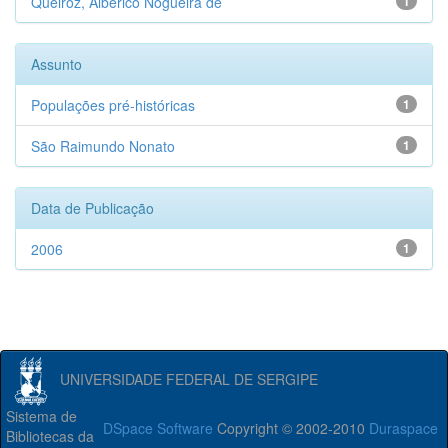
Queiroz, Alberico Nogueira de
1
Assunto
Populações pré-históricas
1
São Raimundo Nonato
1
Data de Publicação
2006
1
UNIVERSIDADE FEDERAL DE SERGIPE
Sistema de
DSpace Software
Copyright © 2002-2010
Duraspace
Bibliotecas da