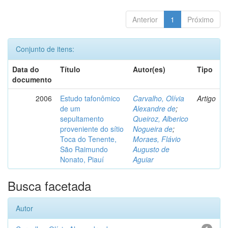
Anterior
1
Próximo
Conjunto de itens:
Data do
Título
Autor(es)
Tipo
documento
2006
Estudo tafonômico
Carvalho, Olívia
Artigo
de um
Alexandre de
;
sepultamento
Queiroz, Alberico
proveniente do sítio
Nogueira de
;
Toca do Tenente,
Moraes, Flávio
São Raimundo
Augusto de
Nonato, Piauí
Aguiar
Busca facetada
Autor