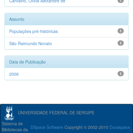
Carvalho, Olívia Alexandre de
1
Assunto
Populações pré-históricas
1
São Raimundo Nonato
1
Data de Publicação
2006
1
UNIVERSIDADE FEDERAL DE SERGIPE
Sistema de
DSpace Software
Copyright © 2002-2010
Duraspace
Bibliotecas da