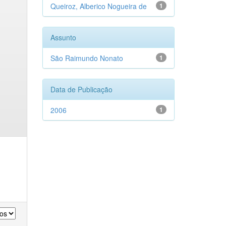
Queiroz, Alberico Nogueira de
1
Assunto
São Raimundo Nonato
1
Data de Publicação
2006
1