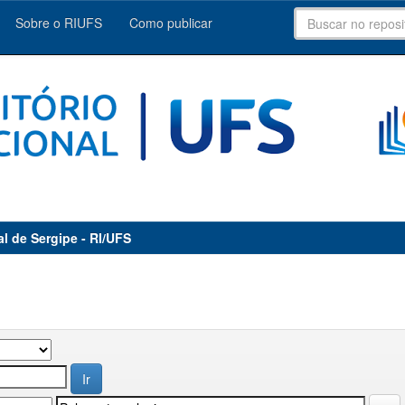
Sobre o RIUFS
Como publicar
al de Sergipe - RI/UFS