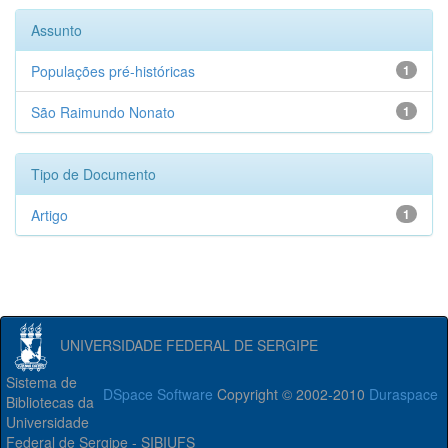
Assunto
Populações pré-históricas
1
São Raimundo Nonato
1
Tipo de Documento
Artigo
1
UNIVERSIDADE FEDERAL DE SERGIPE
Sistema de
DSpace Software
Copyright © 2002-2010
Duraspace
Bibliotecas da
Universidade
Federal de Sergipe - SIBIUFS