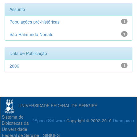
Assunto
Populações pré-históricas
1
São Raimundo Nonato
1
Data de Publicação
2006
1
UNIVERSIDADE FEDERAL DE SERGIPE
Sistema de
DSpace Software
Copyright © 2002-2010
Duraspace
Bibliotecas da
Universidade
Federal de Sergipe - SIBIUFS